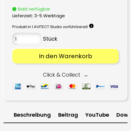
Bald verfügbar
Lieferzeit:
3-5 Werktage
Produkt in 1 AVITECT Studio vorführbereit
In den Warenkorb
Click & Collect
Beschreibung
Beitrag
YouTube
Down