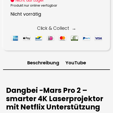
Nicht auf Lager
war:
ist:
Produkt nur online verfügbar
1.899,00 €
1.599,00 €.
Nicht vorrätig
Click & Collect
Beschreibung
YouTube
Dangbei -Mars Pro 2 –
smarter 4K Laserprojektor
mit Netflix Unterstützung