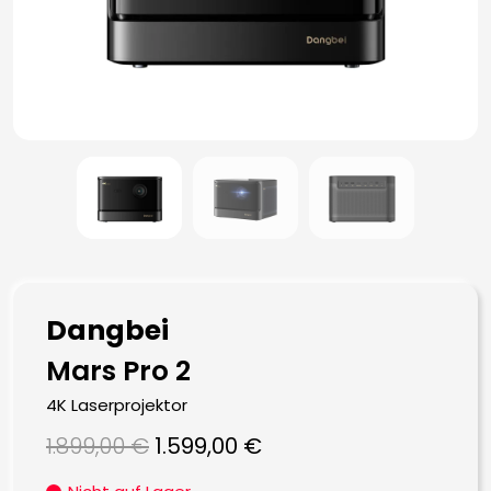
Dangbei
Mars Pro 2
4K Laserprojektor
Ursprünglicher
Aktueller
1.899,00
€
1.599,00
€
Preis
Preis