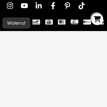
Widerruf
UNSERE STUDIOS
Aachen
Bochum
Germaringen (Allgäu)
Ingolstadt
Leipzig
Lübeck
Luxemburg