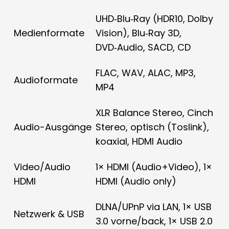
UHD‑Blu‑Ray (HDR10, Dolby
Medienformate
Vision), Blu‑Ray 3D,
DVD‑Audio, SACD, CD
FLAC, WAV, ALAC, MP3,
Audioformate
MP4
XLR Balance Stereo, Cinch
Audio-Ausgänge
Stereo, optisch (Toslink),
koaxial, HDMI Audio
Video/Audio
1× HDMI (Audio+Video), 1×
HDMI
HDMI (Audio only)
DLNA/UPnP via LAN, 1× USB
Netzwerk & USB
3.0 vorne/back, 1× USB 2.0