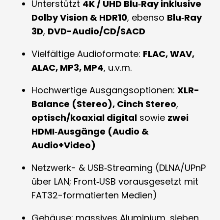
Unterstützt
4K / UHD Blu‑Ray inklusive
Dolby Vision & HDR10
, ebenso
Blu‑Ray
3D
,
DVD-Audio/CD/SACD
Vielfältige Audioformate:
FLAC, WAV,
ALAC, MP3, MP4
, u.v.m.
Hochwertige Ausgangsoptionen:
XLR-
Balance (Stereo), Cinch Stereo
,
optisch/koaxial digital
sowie
zwei
HDMI‑Ausgänge (Audio &
Audio+Video)
Netzwerk- & USB‑Streaming (DLNA/UPnP
über LAN; Front‑USB vorausgesetzt mit
FAT32-formatierten Medien)
Gehäuse: massives Aluminium, sieben