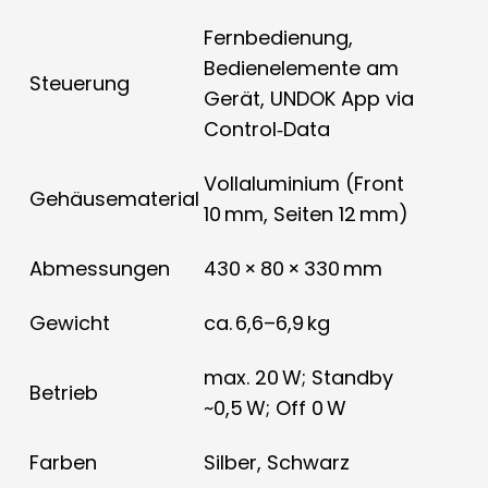
Fernbedienung,
Bedienelemente am
Steuerung
Gerät, UNDOK App via
Control‑Data
Vollaluminium (Front
Gehäusematerial
10 mm, Seiten 12 mm)
Abmessungen
430 × 80 × 330 mm
Gewicht
ca. 6,6–6,9 kg
max. 20 W; Standby
Betrieb
~0,5 W; Off 0 W
Farben
Silber, Schwarz