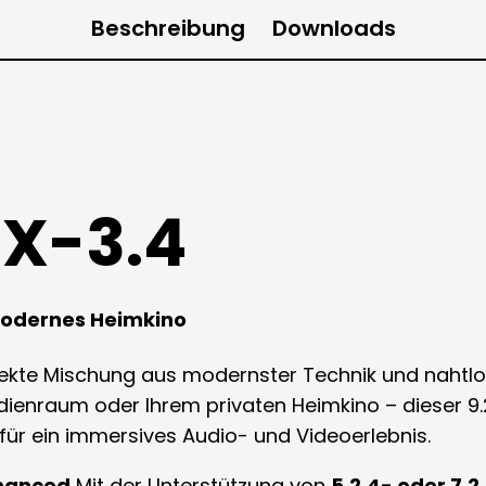
Beschreibung
Downloads
RX-3.4
 modernes Heimkino
fekte Mischung aus modernster Technik und nahtlos
ienraum oder Ihrem privaten Heimkino – dieser 9
on für ein immersives Audio- und Videoerlebnis
.
nhanced
Mit der Unterstützung von
5.2.4- oder 7.