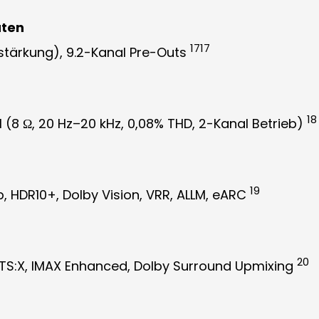
aten
17
17
rstärkung), 9.2-Kanal Pre-Outs
18
 (8 Ω, 20 Hz–20 kHz, 0,08% THD, 2-Kanal Betrieb)
19
, HDR10+, Dolby Vision, VRR, ALLM, eARC
20
TS:X, IMAX Enhanced, Dolby Surround Upmixing