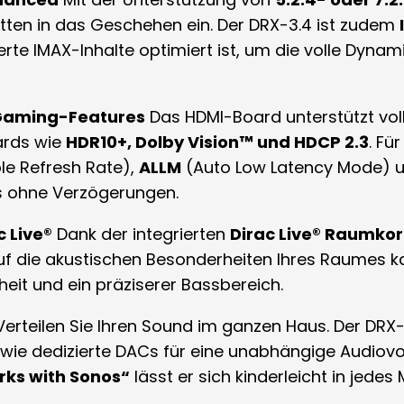
tten in das Geschehen ein
.
Der DRX-3.4 ist zudem
terte IMAX-Inhalte optimiert ist, um die volle Dyn
 Gaming-Features
Das HDMI-Board unterstützt vol
ards wie
HDR10+, Dolby Vision™ und HDCP 2.3
.
Für
le Refresh Rate),
ALLM
(Auto Low Latency Mode) 
nis ohne Verzögerungen
.
c Live®
Dank der integrierten
Dirac Live® Raumkor
uf die akustischen Besonderheiten Ihres Raumes ka
heit und ein präziserer Bassbereich
.
erteilen Sie Ihren Sound im ganzen Haus.
Der DRX-
wie dedizierte DACs für eine unabhängige Audiovo
rks with Sonos“
lässt er sich kinderleicht in jed