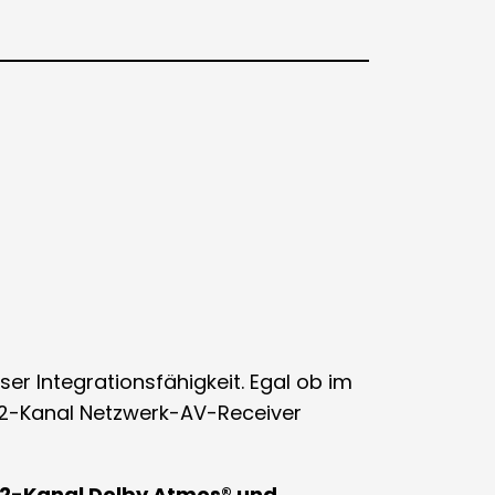
er Integrationsfähigkeit
.
Egal ob im
.2-Kanal Netzwerk-AV-Receiver
2.2-Kanal Dolby Atmos® und