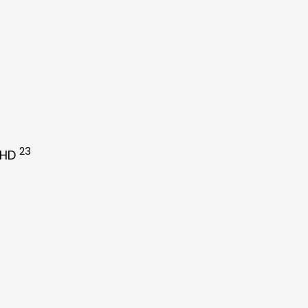
23
c HD