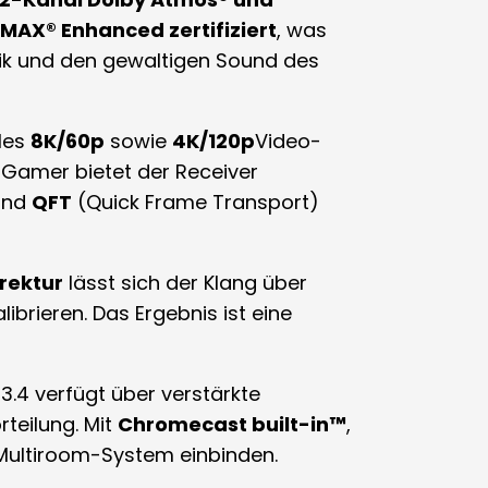
IMAX® Enhanced zertifiziert
, was
amik und den gewaltigen Sound des
les
8K/60p
sowie
4K/120p
Video-
 Gamer bietet der Receiver
und
QFT
(Quick Frame Transport)
rektur
lässt sich der Klang über
librieren
.
Das Ergebnis ist eine
3.4 verfügt über verstärkte
rteilung
.
Mit
Chromecast built-in™
,
es Multiroom-System einbinden
.