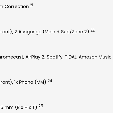
21
om Correction
22
 Front), 2 Ausgänge (Main + Sub/Zone 2)
romecast, AirPlay 2, Spotify, TIDAL, Amazon Musi
24
x Front), 1x Phono (MM)
25
,5 mm (B x H x T)