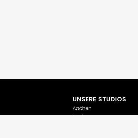
UNSERE STUDIOS
Aachen
Bochum
Germaringen (Allgäu)
Ingolstadt