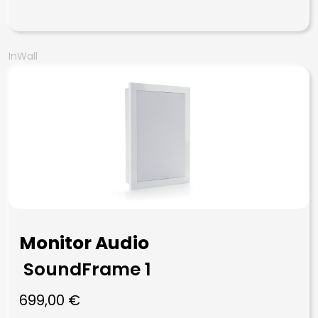
InWall
Monitor Audio
SoundFrame 1
699,00
€