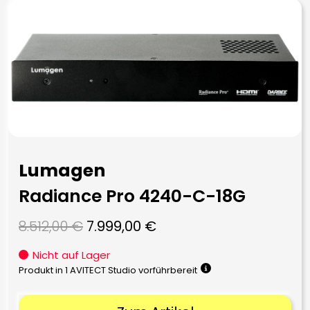
Lumagen
Radiance Pro 4240-C-18G
Ursprünglicher
Aktueller
8.512,00
€
7.999,00
€
Preis
Preis
Nicht auf Lager
war:
ist:
Produkt in 1 AVITECT Studio vorführbereit
8.512,00 €
7.999,00 €.