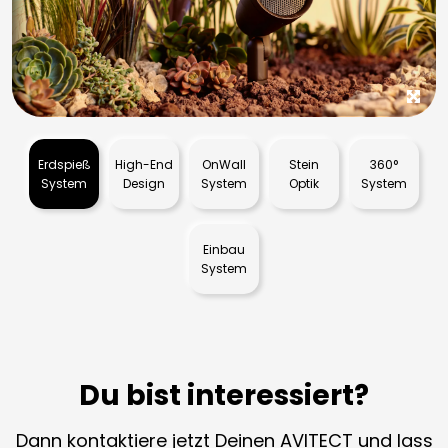
Erdspieß
High-End
OnWall
Stein
360°
System
Design
System
Optik
System
Einbau
System
Du bist interessiert?
Dann
kontaktiere jetzt Deinen AVITECT
und lass