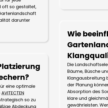
oft so gestaltet,
 Gartenlandschaft
lität darunter
Wie beeinf
Gartenland
Klangquali
 Platzierung
Die Landschaftsele
Bäume, Büsche und
echern?
Klangausbreitung b
der Planung können
für eine optimale
Absorption des So
e
AVITECTEN
klare und gleichmä
strategisch so zu
gewährleisten. Wer
mäßige Abdeckung