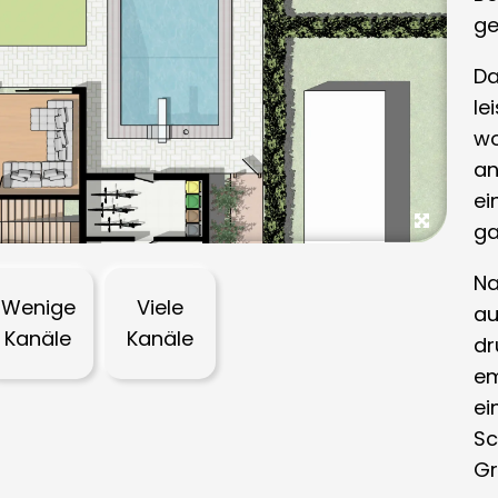
ge
Da
le
wo
an
ei
ga
Na
Wenige
Viele
au
Kanäle
Kanäle
dr
em
ei
Sc
Gr