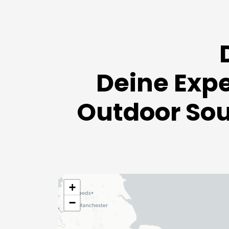
Deine Expe
Outdoor So
+
−