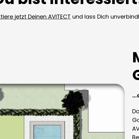
tiere jetzt Deinen AVITECT
und lass Dich unverbindl
…o
Da
Ga
AV
Be