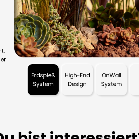
h
t.
rer
t
Erdspieß
High-End
OnWall
System
Design
System
Du bist interessiert