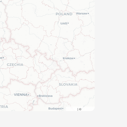
Leaflet
| ©
CARTO