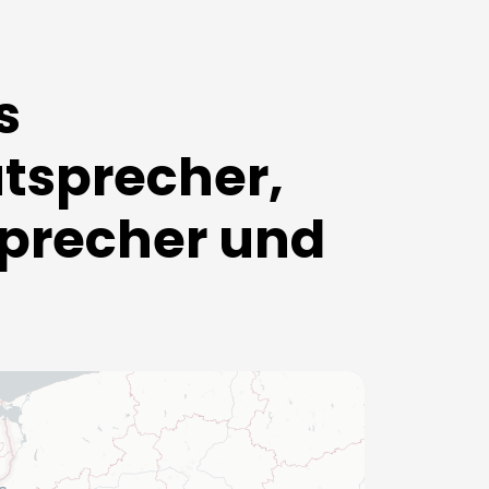
s
utsprecher,
precher und