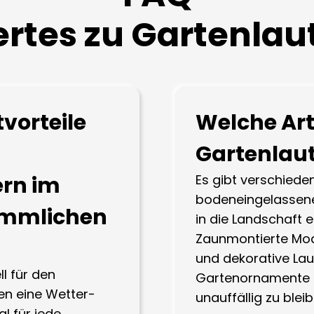
rtes zu Gartenlau
vorteile
Welche Ar
Gartenlaut
rn im
Es gibt verschiede
bodeneingelassene 
ömmlichen
in die Landschaft 
Zaunmontierte Mode
und dekorative Lau
ll für den
Gartenornamente 
en eine Wetter-
unauffällig zu bleib
al für jede