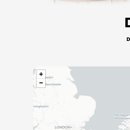
D
+
−