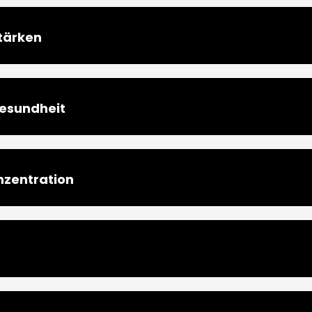
tärken
Gesundheit
nzentration