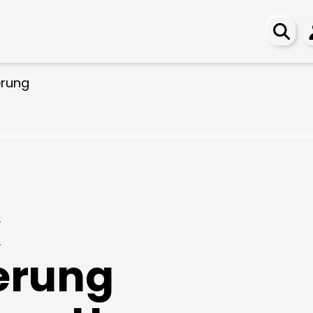
erung
k
erung