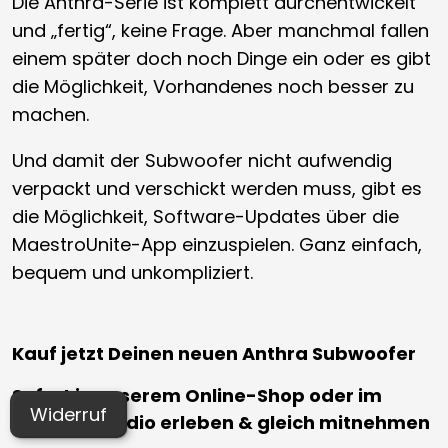
Die Anthra-Serie ist komplett durchentwickelt
und „fertig“, keine Frage. Aber manchmal fallen
einem später doch noch Dinge ein oder es gibt
die Möglichkeit, Vorhandenes noch besser zu
machen.
Und damit der Subwoofer nicht aufwendig
verpackt und verschickt werden muss, gibt es
die Möglichkeit, Software-Updates über die
MaestroUnite-App einzuspielen. Ganz einfach,
bequem und unkompliziert.
Kauf jetzt Deinen neuen Anthra Subwoofer
Sofort in unserem Online-Shop oder im
Widerruf
AVITECT Studio erleben & gleich mitnehmen