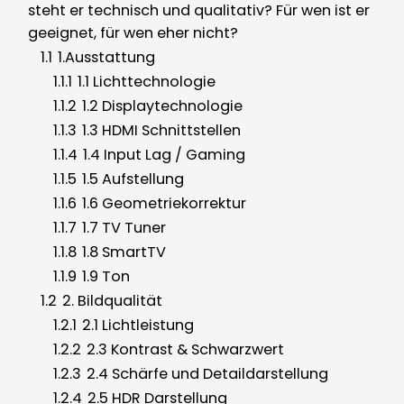
steht er technisch und qualitativ? Für wen ist er
geeignet, für wen eher nicht?
1.1
1.Ausstattung
1.1.1
1.1 Lichttechnologie
1.1.2
1.2 Displaytechnologie
1.1.3
1.3 HDMI Schnittstellen
1.1.4
1.4 Input Lag / Gaming
1.1.5
1.5 Aufstellung
1.1.6
1.6 Geometriekorrektur
1.1.7
1.7 TV Tuner
1.1.8
1.8 SmartTV
1.1.9
1.9 Ton
1.2
2. Bildqualität
1.2.1
2.1 Lichtleistung
1.2.2
2.3 Kontrast & Schwarzwert
1.2.3
2.4 Schärfe und Detaildarstellung
1.2.4
2.5 HDR Darstellung