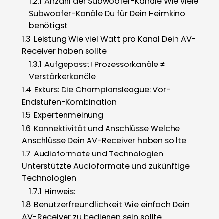
1.2.1
Anzahl der Subwoofer-Kanäle Wie viele
Subwoofer-Kanäle Du für Dein Heimkino
benötigst
1.3
Leistung Wie viel Watt pro Kanal Dein AV-
Receiver haben sollte
1.3.1
Aufgepasst! Prozessorkanäle ≠
Verstärkerkanäle
1.4
Exkurs: Die Championsleague: Vor-
Endstufen-Kombination
1.5
Expertenmeinung
1.6
Konnektivität und Anschlüsse Welche
Anschlüsse Dein AV-Receiver haben sollte
1.7
Audioformate und Technologien
Unterstützte Audioformate und zukünftige
Technologien
1.7.1
Hinweis:
1.8
Benutzerfreundlichkeit Wie einfach Dein
AV-Receiver zu bedienen sein sollte