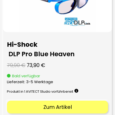
Hi-Shock
DLP Pro Blue Heaven
Ursprünglicher
Aktueller
79,90
€
73,90
€
Preis
Preis
Bald verfügbar
war:
ist:
Lieferzeit:
3-5 Werktage
79,90 €
73,90 €.
Produkt in 1 AVITECT Studio vorführbereit
Zum Artikel