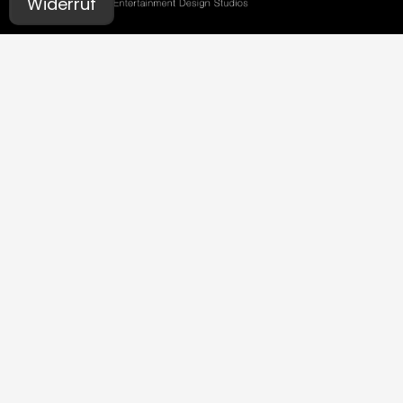
Widerruf
UNSERE STUDIOS
Aachen
Bochum
Germaringen (Allgäu)
Ingolstadt
Leipzig