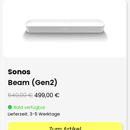
Sonos
Beam (Gen2)
Ursprünglicher
Aktueller
549,00
€
499,00
€
Preis
Preis
Bald verfügbar
war:
ist:
Lieferzeit:
3-5 Werktage
549,00 €
499,00 €.
Zum Artikel