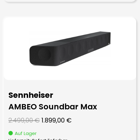
Sennheiser
AMBEO Soundbar Max
Ursprünglicher
Aktueller
2.499,00
€
1.899,00
€
Preis
Preis
Auf Lager
war:
ist: