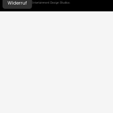
Widerruf
UNSERE STUDIOS
Aachen
Bochum
Germaringen (Allgäu)
Ingolstadt
Leipzig