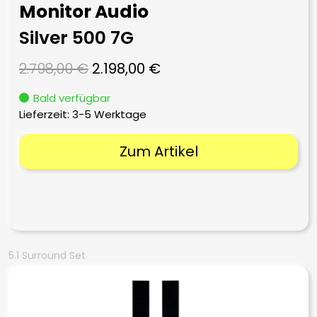
Monitor Audio
Silver 500 7G
Ursprünglicher
Aktueller
2.798,00
€
2.198,00
€
Preis
Preis
Bald verfügbar
war:
ist:
Lieferzeit:
3-5 Werktage
2.798,00 €
2.198,00 €.
Zum Artikel
5.1 Surround Set