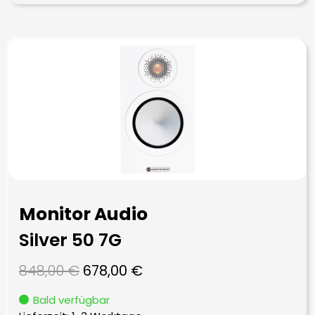
Monitor Audio
Silver 50 7G
Ursprünglicher
Aktueller
848,00
€
678,00
€
Preis
Preis
Bald verfügbar
war:
ist: