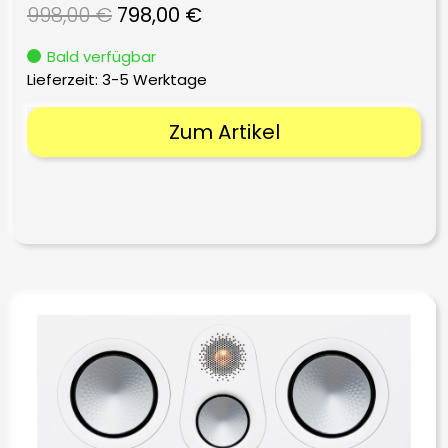
Ursprünglicher
Aktueller
998,00
€
798,00
€
Preis
Preis
Bald verfügbar
war:
ist:
Lieferzeit:
3-5 Werktage
998,00 €
798,00 €.
Zum Artikel