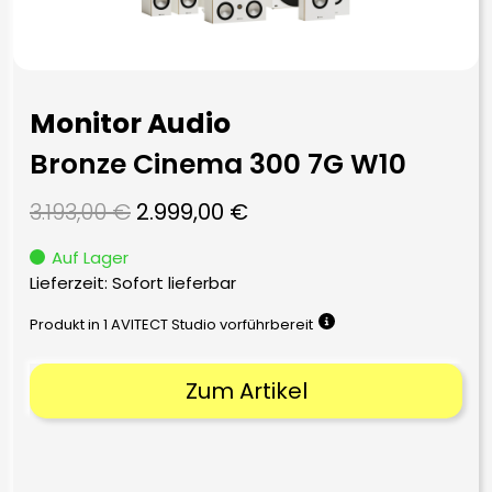
Monitor Audio
Bronze Cinema 300 7G W10
Ursprünglicher
Aktueller
3.193,00
€
2.999,00
€
Preis
Preis
Auf Lager
war:
ist:
Lieferzeit: Sofort lieferbar
3.193,00 €
2.999,00 €.
Produkt in 1 AVITECT Studio vorführbereit
Zum Artikel