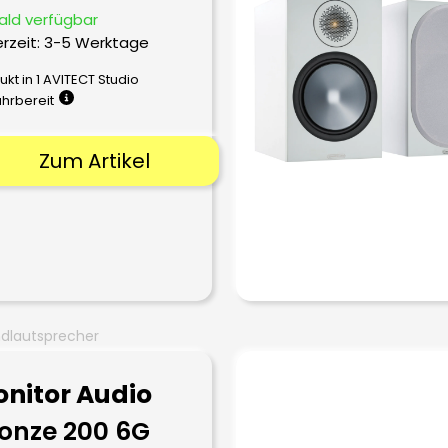
ald verfügbar
erzeit:
3-5 Werktage
ukt in 1 AVITECT Studio
ührbereit
Zum Artikel
dlautsprecher
nitor Audio
onze 200 6G