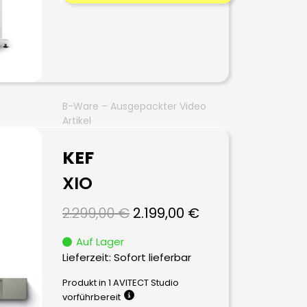
B-Ware – Ausgepackter Video
Artikel
KEF
XIO
Ursprünglicher
Aktueller
2.299,00
€
2.199,00
€
Preis
Preis
Auf Lager
war:
ist:
Lieferzeit: Sofort lieferbar
2.299,00 €
2.199,00 €.
Produkt in 1 AVITECT Studio
vorführbereit