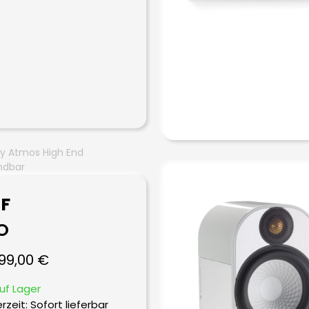
y Atmos High End
ndbar
F
O
299,00
€
uf Lager
erzeit: Sofort lieferbar