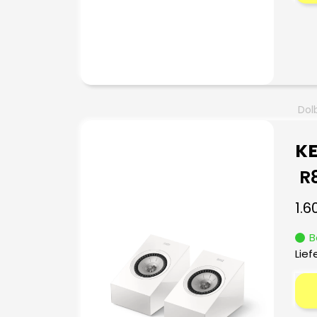
Dol
KE
R8
1.6
B
Lief