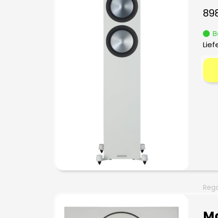
89
B
Lief
Rega
Mo