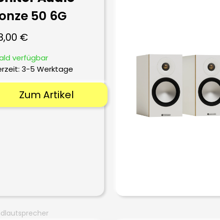
onze 50 6G
8,00
€
ald verfügbar
erzeit:
3-5 Werktage
Zum Artikel
dlautsprecher