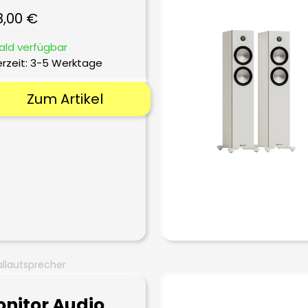
8,00
€
ald verfügbar
erzeit:
3-5 Werktage
Zum Artikel
llautsprecher
nitor Audio