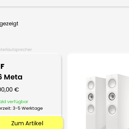
gezeigt
terlautsprecher
F
6 Meta
00,00
€
ald verfügbar
erzeit:
3-5 Werktage
Zum Artikel