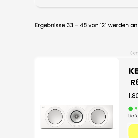
Ergebnisse 33 – 48 von 121 werden an
Cen
KE
R
1.8
B
Lief