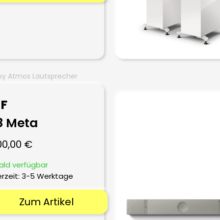
by Atmos Lautsprecher
F
 Meta
00,00
€
ald verfügbar
erzeit:
3-5 Werktage
Zum Artikel