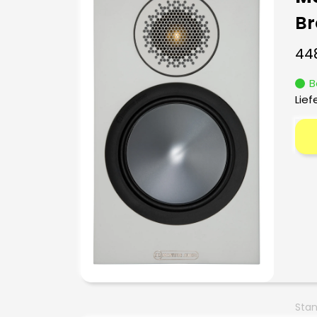
Br
44
B
Lief
Stan