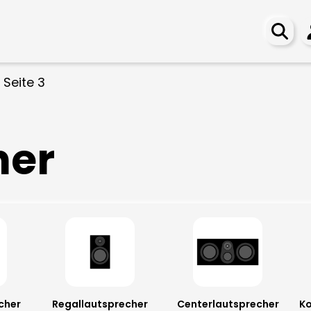
»
Seite 3
her
cher
Regallautsprecher
Centerlautsprecher
Ko