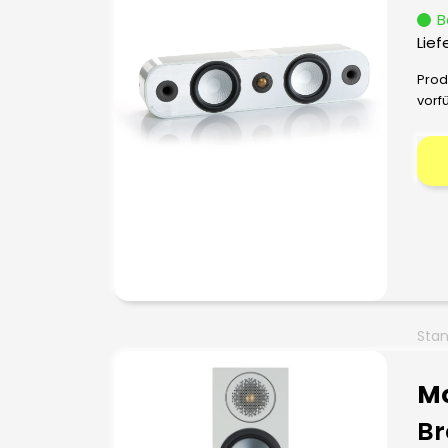
B
Lief
Prod
vorf
Stan
Mo
Br