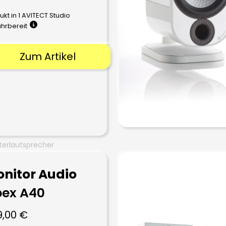
ukt in 1 AVITECT Studio
ührbereit
Zum Artikel
erlautsprecher
nitor Audio
ex A40
9,00
€