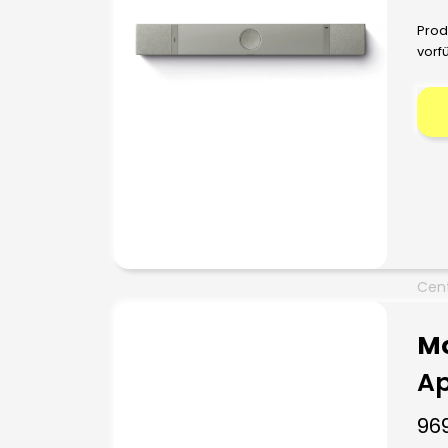
Prod
vorf
Cent
Mo
Ap
96