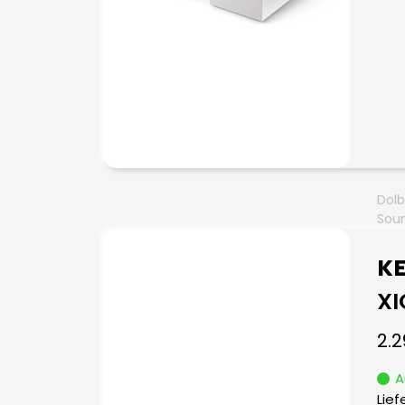
Dolb
Sou
KE
XI
2.
A
Lief