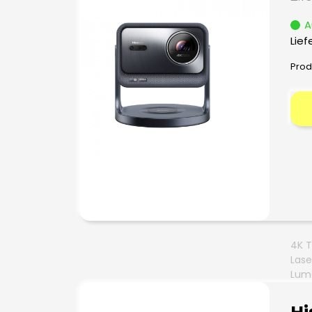
A
Lief
Prod
4K T
Lase
Lum