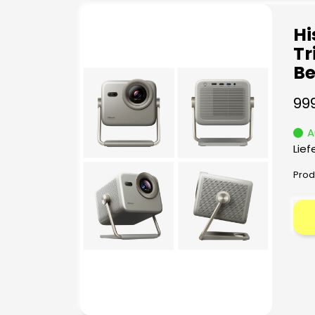
Hi
Tr
B
99
A
Lief
Prod