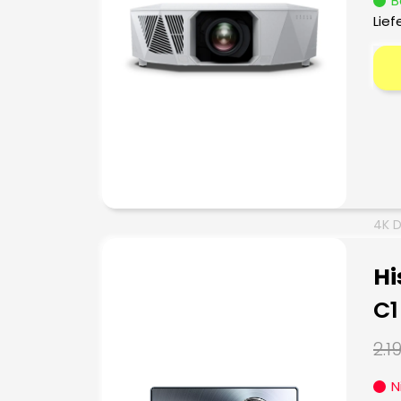
B
Lief
4K D
Hi
C1
2.1
N