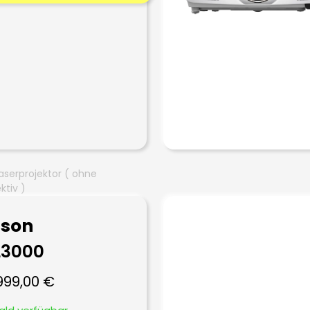
aserprojektor ( ohne
ktiv )
pson
L3000
999,00
€