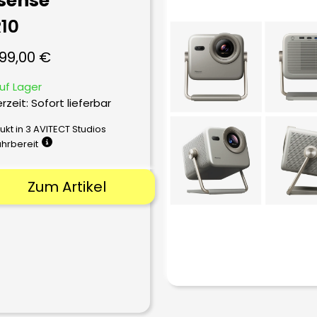
sense
10
999,00
€
uf Lager
erzeit: Sofort lieferbar
ukt in 3 AVITECT Studios
ührbereit
Zum Artikel