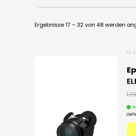
Ergebnisse 17 – 32 von 48 werden an
QL S
E
EL
1.7
B
Lief