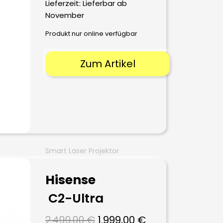
Lieferzeit:
Lieferbar ab
November
Produkt nur online verfügbar
Zum Artikel
Smart Laser Projektor
Hisense
C2-Ultra
Ursprünglicher
Aktueller
2.499,00
€
1.999,00
€