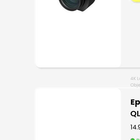
4K L
Obje
E
Q
14.