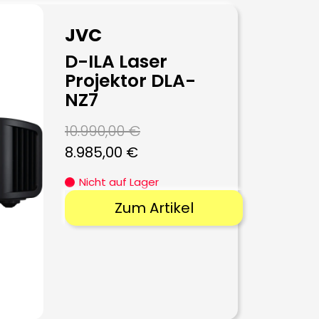
JVC
D-ILA Laser
Projektor DLA-
NZ7
10.990,00
€
Ursprünglicher
Aktueller
8.985,00
€
Preis
Preis
Nicht auf Lager
war:
ist:
Zum Artikel
10.990,00 €
8.985,00 €.