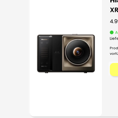
Hi
XR
4.
A
Lief
Prod
vorf