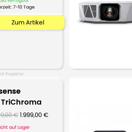
ald verfügbar
erzeit:
7-10 Tage
Zum Artikel
LP Projektor
sense
 TriChroma
Ursprünglicher
Aktueller
99,00
€
1.999,00
€
Preis
Preis
icht auf Lager