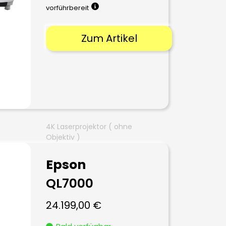
vorführbereit
Zum Artikel
4K Laserprojektor ( ohne
Objektiv )
Epson
QL7000
24.199,00
€