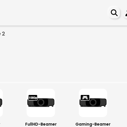
e 2
r
FullHD-Beamer
Gaming-Beamer