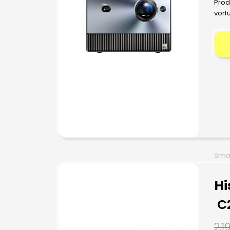
Prod
vorf
Smar
Hi
C
2.1