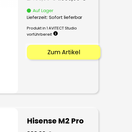
Preis
Preis
Auf Lager
war:
ist:
Lieferzeit: Sofort lieferbar
2.499,00 €
1.999,00 €.
Produkt in 1 AVITECT Studio
vorführbereit
Zum Artikel
Hisense M2 Pro